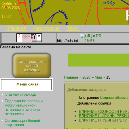
Суббо
08.08.2026
18:33
"Главная"
"Регистрация"
"Вход"
http://ads.txt
Реклама на сайте
Блок рекламы
левый
верхний
Главная
»
2020
»
Май
»
15
Меню сайта
Добавление материала
Главная страница
На странице
Водные объект
Содержание боевой и
Добавлены ссылки
мобилизационной
готовности, степени
ВЛИЯНИЕ СКОРОСТИ РЕК
готовности
ВЛИЯНИЕ ШИРИНЫ РЕКИ 
ВЛИЯНИЕ ГЛУБИНЫ РЕКИ
Организация боевой
подготовка