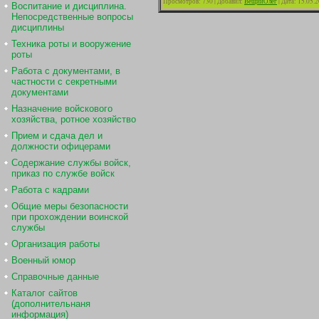
Просмотров:
730
|
Добавил:
ВещийОлег
|
Дата:
15.05.
Воспитание и дисциплина.
Непосредственные вопросы
дисциплины
Техника роты и вооружение
роты
Работа с документами, в
частности с секретными
документами
Назначение войскового
хозяйства, ротное хозяйство
Прием и сдача дел и
должности офицерами
Содержание службы войск,
приказ по службе войск
Работа с кадрами
Общие меры безопасности
при прохождении воинской
службы
Организация работы
Военный юмор
Справочные данные
Каталог сайтов
(дополнительнаня
информация)