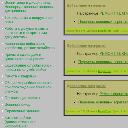
Воспитание и дисциплина.
Добавление материала
Непосредственные вопросы
дисциплины
На странице
РЕМОНТ ТЕХН
Техника роты и вооружение
Перечень основных агрегат
роты
Работа с документами, в
Просмотров:
698
|
Добавил:
ВещийОлег
|
Дата:
14.06.
частности с секретными
документами
Назначение войскового
Добавление материала
хозяйства, ротное хозяйство
На странице
РЕМОНТ ТЕХН
Прием и сдача дел и
должности офицерами
Перечень основных агрегат
Содержание службы войск,
приказ по службе войск
Просмотров:
719
|
Добавил:
ВещийОлег
|
Дата:
14.06.
Работа с кадрами
Общие меры безопасности
Добавление материала
при прохождении воинской
службы
На странице
Ремонт бронетан
Организация работы
Перечень основных агрегат
Военный юмор
Справочные данные
Просмотров:
729
|
Добавил:
ВещийОлег
|
Дата:
14.06.
Каталог сайтов
(дополнительнаня
информация)