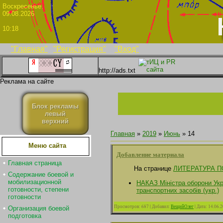
Воскрес
09.08.2026
10:18
"Главная"
"Регистрация"
"Вход"
http://ads.txt
Реклама на сайте
Блок рекламы
левый
верхний
Главная
»
2019
»
Июнь
»
14
Меню сайта
Добавление материала
Главная страница
На странице
ЛИТЕРАТУРА 
Содержание боевой и
мобилизационной
НАКАЗ Міністра оборони Укр
готовности, степени
транспортних засобів (укр.)
готовности
Просмотров:
687
|
Добавил:
ВещийОлег
|
Дата:
14.06.
Организация боевой
подготовка