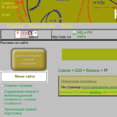
Суббо
08.08.2026
18:40
"Главная"
"Регистрация"
"Вход"
http://ads.txt
Реклама на сайте
Блок рекламы
левый
верхний
Главная
»
2018
»
Февраль
»
19
Меню сайта
Добавление материала
Главная страница
На странице
Категорирование воо
Содержание боевой и
Просмотров:
978
|
Добавил:
ВещийОлег
|
Дата:
19.02.
мобилизационной
готовности, степени
готовности
Организация боевой
подготовка