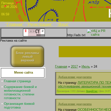
Пятни
07.08.2026
06:59
"Главная"
"Регистрация"
"Вход"
http://ads.txt
Реклама на сайте
Блок рекламы
левый
верхний
Главная
»
2017
»
Июль
»
24
Меню сайта
Добавление документа
Главная страница
На страницу
ЛИТЕРАТУРА ПО Т
обслуживанию авиационной техник
Содержание боевой и
мобилизационной
Просмотров:
1102
|
Добавил:
ВещийОлег
|
Дата:
24.07
готовности, степени
готовности
Добавление документа
Организация боевой
подготовка
На странице
ОСОБЕННОСТИ НЕС