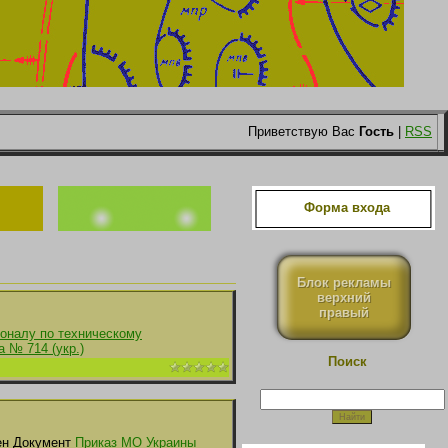
Приветствую Вас
Гость
|
RSS
Форма входа
Блок рекламы
верхний
правый
оналу по техническому
 № 714 (укр.)
Поиск
н Документ
Приказ МО Украины