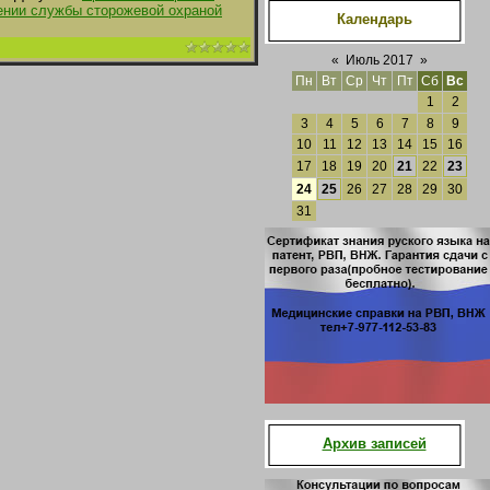
сении службы сторожевой охраной
Календарь
«
Июль 2017
»
Пн
Вт
Ср
Чт
Пт
Сб
Вс
1
2
3
4
5
6
7
8
9
10
11
12
13
14
15
16
17
18
19
20
21
22
23
24
25
26
27
28
29
30
31
Архив записей