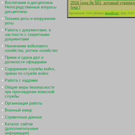
Воспитание и дисциплина.
2016 года № 561, который утверж
Непосредственные вопросы
(укр.)
дисциплины
Просмотров:
1164
|
Добавил:
ВещийОлег
|
Дата:
24.07
Техника роты и вооружение
роты
Работа с документами, в
частности с секретными
документами
Назначение войскового
хозяйства, ротное хозяйство
Прием и сдача дел и
должности офицерами
Содержание службы войск,
приказ по службе войск
Работа с кадрами
Общие меры безопасности
при прохождении воинской
службы
Организация работы
Военный юмор
Справочные данные
Каталог сайтов
(дополнительнаня
информация)