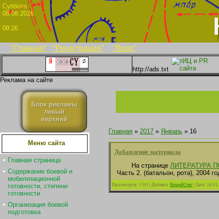
Суббо
08.08.2026
09:26
"Главная"
"Регистрация"
"Вход"
http://ads.txt
Реклама на сайте
Блок рекламы
левый
верхний
Главная
»
2017
»
Январь
»
16
Меню сайта
Добавление материала
Главная страница
На странице
ЛИТЕРАТУРА П
Содержание боевой и
Часть 2. (батальон, рота), 2004 г
мобилизационной
Просмотров:
1341
|
Добавил:
ВещийОлег
|
Дата:
16.01
готовности, степени
готовности
Организация боевой
подготовка