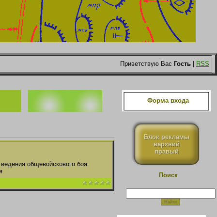
Приветствую Вас
Гость
|
RSS
Форма входа
Блок рекламы
верхний
правый
 ведения общевойскового боя.
я
Поиск