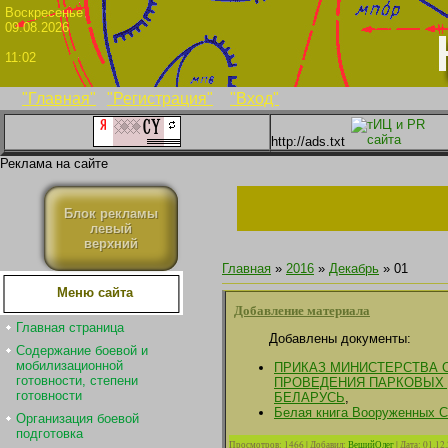
Воскрес
09.08.2026
11:02
"Главная"
"Регистрация"
"Вход"
http://ads.txt
Реклама на сайте
Блок рекламы
левый
верхний
Главная
»
2016
»
Декабрь
»
01
Меню сайта
Добавление материала
Главная страница
Добавлены документы:
Содержание боевой и
мобилизационной
ПРИКАЗ МИНИСТЕРСТВА О
готовности, степени
ПРОВЕДЕНИЯ ПАРКОВЫХ 
готовности
БЕЛАРУСЬ
,
Белая книга Вооруженных Си
Организация боевой
подготовка
Просмотров:
1466
|
Добавил:
ВещийОлег
|
Дата:
01.12