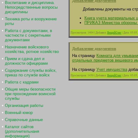
Добавление документов
Воспитание и дисциплина.
Непосредственные вопросы
Добавлены документы на ст
дисциплины
Книга учета материальных 
Техника роты и вооружение
ПРИКАЗ Министра обороны Р
роты
Работа с документами, в
Просмотров:
1404
|
Добавил:
ВещийОлег
|
Дата:
05.05
частности с секретными
документами
Назначение войскового
Добавление документов
хозяйства, ротное хозяйство
На страницу
Комната для умывани
Прием и сдача дел и
отдельных предметов вещевого и
должности офицерами
На страницу
Учет имущества
доба
Содержание службы войск,
приказ по службе войск
Просмотров:
1450
|
Добавил:
ВещийОлег
|
Дата:
05.05
Работа с кадрами
Общие меры безопасности
при прохождении воинской
службы
Организация работы
Военный юмор
Справочные данные
Каталог сайтов
(дополнительнаня
информация)