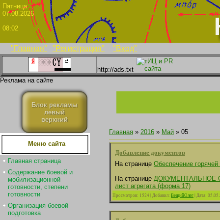
Пятни
07.08.2026
08:02
"Главная"
"Регистрация"
"Вход"
http://ads.txt
Реклама на сайте
Блок рекламы
левый
верхний
Главная
»
2016
»
Май
»
05
Меню сайта
Добавление документов
Главная страница
На странице
Обеспечение горячей
Содержание боевой и
На странице
ДОКУМЕНТАЛЬНОЕ 
мобилизационной
лист агрегата (форма 17)
готовности, степени
готовности
Просмотров:
1524
|
Добавил:
ВещийОлег
|
Дата:
05.05
Организация боевой
подготовка