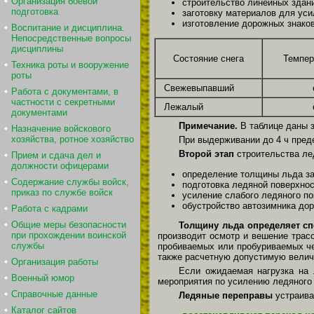
Организация боевой
строительство линейных здан
подготовка
заготовку материалов для уси
изготовление дорожных знаков
Воспитание и дисциплина.
Непосредственные вопросы
дисциплины
Состояние снега
Темпер
Техника роты и вооружение
роты
Свежевыпавший
Работа с документами, в
частности с секретными
Лежалый
документами
Примечание.
В таблице даны з
Назначение войскового
хозяйства, ротное хозяйство
При выдерживании до 4 ч предел
Второй этап
строительства ле
Прием и сдача дел и
должности офицерами
определение толщины льда за
Содержание службы войск,
подготовка ледяной поверхнос
приказ по службе войск
усиление слабого ледяного по
обустройство автозимника до
Работа с кадрами
Общие меры безопасности
Толщину льда определяет сп
при прохождении воинской
производит осмотр и вешение трас
службы
пробиваемых или пробуриваемых чер
также расчетную допустимую величи
Организация работы
Если ожидаемая нагрузка на 
Военный юмор
мероприятия по усилению ледяного 
Справочные данные
Ледяные переправы
устраива
Каталог сайтов