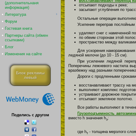
восстанавливают переход на
(дополнительнаня
отсыпают подходы к реке;
информация)
засыпают углубления по трасс
Литература
Остальные операции выполняют 
Форум
Усиление переправ послойным
Гостевая книга
удаляют снег с намеченной по
Партнеры сайта (обмен
по обеим сторонам этой полос
ссылками)
пространство между валиками
Блог
Для ускорения намораживания 
Изменения на сайте
ледяной мелочи (до 10 - 15 см).
При усилении ледяной переп
Поперечины лежневого настила вы
вразбежку над разными поперечник
Блок рекламы
Дороги с продленными сроками
левый
восстанавливают трассу на ме
выполняют комплекс подготов
устраивают дорожное покрыти
отсыпают земляное полотно.
Все работы выполняют в течен
Грузоподъемность автозимн
Поделись с другом
вместо h значения h
:
э
где h
- толщина мерзлого слоя
т