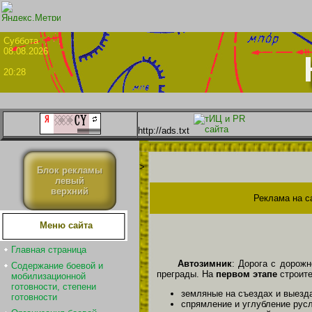
Суббо
08.08.2026
20:28
http://ads.txt
>
Блок рекламы
левый
верхний
Реклама на с
Меню сайта
Главная страница
Автозимник
: Дорога с дорож
Содержание боевой и
преграды. На
первом этапе
строите
мобилизационной
готовности, степени
земляные на съездах и выезда
готовности
спрямление и углубление русл