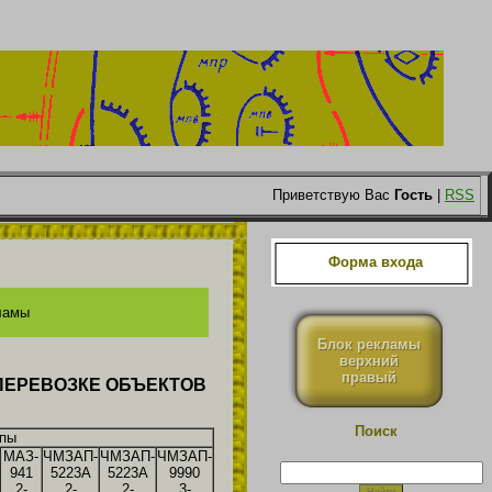
Приветствую Вас
Гость
|
RSS
Форма входа
ламы
Блок рекламы
верхний
правый
ПЕРЕВОЗКЕ ОБЪЕКТОВ
Поиск
епы
МАЗ-
ЧМЗАП-
ЧМЗАП-
ЧМЗАП-
941
5223А
5223А
9990
2-
2-
2-
3-