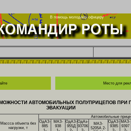
та
В помощь молодому офицеру
айте
Место для рек
ОЗМОЖНОСТИ АВТОМОБИЛЬНЫХ ПОЛУПРИЦЕПОВ ПРИ 
ЭВАКУАЦИИ
Автомобильные приц
ОдАЗ-
МАЗ-
ОдАЗ-
ОдАз-
ОдАЗ-
МАЗ-
Массса объекта без
МАЗ-
885
938
955Д
93706
9385
9397
нагрузки, т
5205А 2-
1-
1-
2-
2-
2-
2-