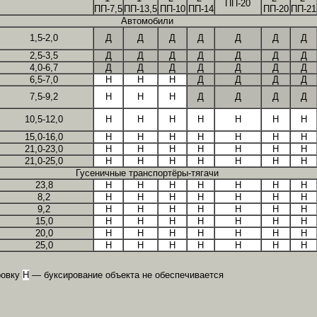
ПП-20
ПП-7,5
ПП-13,5
ПП-10
ПП-14
ПП-20
ПП-21
Автомобили
1,5-2,0
Д
Д
Д
Д
Д
Д
Д
2,5-3,5
Д
Д
Д
Д
Д
Д
Д
4,0-6,7
Д
Д
Д
Д
Д
Д
Д
6,5-7,0
Н
Н
Н
Д
Д
Д
Д
7,5-9,2
Н
Н
Н
Д
Д
Д
Д
10,5-12,0
Н
Н
Н
Н
Н
Н
Н
15,0-16,0
Н
Н
Н
Н
Н
Н
Н
21,0-23,0
Н
Н
Н
Н
Н
Н
Н
21,0-25,0
Н
Н
Н
Н
Н
Н
Н
Гусеничные транспортёры-тягачи
23,8
Н
Н
Н
Н
Н
Н
Н
8,2
Н
Н
Н
Н
Н
Н
Н
9,2
Н
Н
Н
Н
Н
Н
Н
15,0
Н
Н
Н
Н
Н
Н
Н
20,0
Н
Н
Н
Н
Н
Н
Н
25,0
Н
Н
Н
Н
Н
Н
Н
ровку
Н
— буксирование объекта не обеспечивается