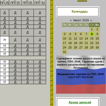
ПП-25
ППТ25
ППТ25
ППТ-52
Календарь
Д
Д
Д
Д
Д
Д
Д
Д
«
Август 2026
»
Д
Д
Д
Д
Пн
Вт
Ср
Чт
Пт
Сб
Вс
Д
Д
Д
Д
1
2
Д
Д
Д
Д
3
4
5
6
7
8
9
10
11
12
13
14
15
16
Н
Д
Д
Д
17
18
19
20
21
22
23
Н
Д
Д
Д
24
25
26
27
28
29
30
Н
Д
Д
Д
31
Н
Д
Д
Д
Н
Д
Д
Д
Н
Д
Д
Д
Н
Д
Д
Д
Н
Д
Д
Д
Н
Д
Д
Д
Н
Д
Д
Д
Архив записей