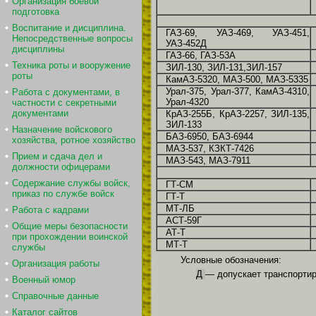
Организация боевой
подготовка
Воспитание и дисциплина.
ГАЗ-69, УАЗ-469, УАЗ-451,
Непосредственные вопросы
УАЗ-452Д
дисциплины
ГАЗ-66, ГАЗ-53А
Техника роты и вооружение
ЗИЛ-130, ЗИЛ-131,ЗИЛ-157
роты
КамАЗ-5320, МАЗ-500, МАЗ-5335
Урал-375, Урал-377, КамАЗ-4310,
Работа с документами, в
Урал-4320
частности с секретными
документами
КрАЗ-255Б, КрАЗ-2257, ЗИЛ-135,
ЗИЛ-133
Назначение войскового
БАЗ-6950, БАЗ-6944
хозяйства, ротное хозяйство
МАЗ-537, КЗКТ-7426
Прием и сдача дел и
МАЗ-543, МАЗ-7911
должности офицерами
Содержание службы войск,
ГТ-СМ
приказ по службе войск
ГТ-Т
МТ-ЛБ
Работа с кадрами
АСТ-59Г
Общие меры безопасности
АТ-Т
при прохождении воинской
МТ-Т
службы
Условные обозначения:
Организация работы
Д
— допускает транспорти
Военный юмор
Справочные данные
Каталог сайтов