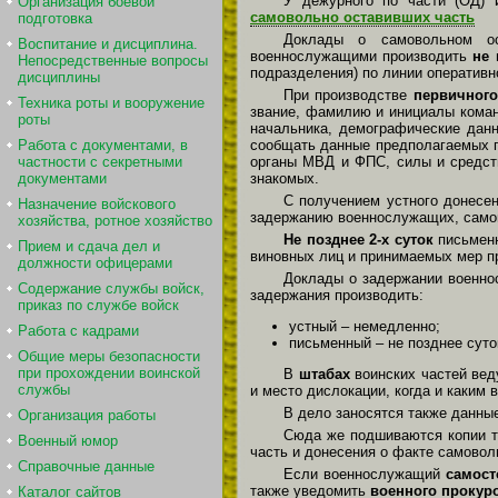
У дежурного по части (ОД)
Организация боевой
самовольно оставивших часть
подготовка
Доклады о самовольном ост
Воспитание и дисциплина.
военнослужащими производить
не 
Непосредственные вопросы
подразделения) по линии оперативн
дисциплины
При производстве
первичного
Техника роты и вооружение
звание, фамилию и инициалы коман
роты
начальника, демографические данн
сообщать данные предполагаемых п
Работа с документами, в
органы МВД и ФПС, силы и средств
частности с секретными
знакомых.
документами
С получением устного донесен
Назначение войскового
задержанию военнослужащих, самов
хозяйства, ротное хозяйство
Не позднее 2-х суток
письменн
Прием и сдача дел и
виновных лиц и принимаемых мер п
должности офицерами
Доклады о задержании военнос
Содержание службы войск,
задержания производить:
приказ по службе войск
устный – немедленно;
Работа с кадрами
письменный – не позднее суто
Общие меры безопасности
при прохождении воинской
В
штабах
воинских частей ве
службы
и место дислокации, когда и каким
В дело заносятся также данн
Организация работы
Сюда же подшиваются копии т
Военный юмор
часть и донесения о факте самовол
Справочные данные
Если военнослужащий
самост
также уведомить
военного прокур
Каталог сайтов