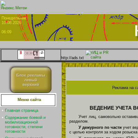
Понедел
10.08.2026
06:09
http://ads.txt
>
Блок рекламы
левый
верхний
Реклама на с
Меню сайта
ВЕДЕНИЕ УЧЕТА 
Главная страница
Учет лиц, самовольно остави
Содержание боевой и
разделом.
мобилизационной
готовности, степени
У дежурного по части
учет ве
готовности
с целью контроля за ходом розыск