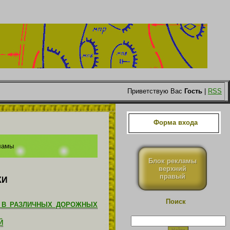
Приветствую Вас
Гость
|
RSS
Форма входа
ламы
Блок рекламы
верхний
правый
КИ
Поиск
 В РАЗЛИЧНЫХ ДОРОЖНЫХ
Й