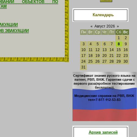
ОВАНИИ ОБЪЕКТОВ ПО
ГАМ
Календарь
АКУАЦИИ
«
Август 2026
»
В ЭВАКУАЦИИ
Пн
Вт
Ср
Чт
Пт
Сб
Вс
1
2
3
4
5
6
7
8
9
10
11
12
13
14
15
16
17
18
19
20
21
22
23
24
25
26
27
28
29
30
31
Архив записей