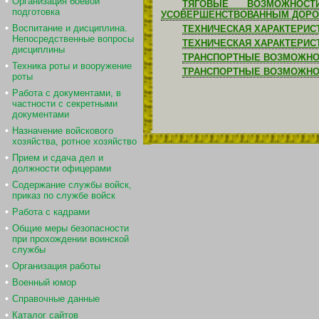
Организация боевой
ТЯГОВЫЕ ВОЗМОЖНОС
подготовка
УСОВЕРШЕНСТВОВАННЫМ ДОРОГ
Воспитание и дисциплина.
ТЕХНИЧЕСКАЯ ХАРАКТЕРИС
Непосредственные вопросы
ТЕХНИЧЕСКАЯ ХАРАКТЕРИ
дисциплины
ТРАНСПОРТНЫЕ ВОЗМОЖНОС
Техника роты и вооружение
ТРАНСПОРТНЫЕ ВОЗМОЖНО
роты
Работа с документами, в
частности с секретными
документами
Назначение войскового
хозяйства, ротное хозяйство
Прием и сдача дел и
должности офицерами
Содержание службы войск,
приказ по службе войск
Работа с кадрами
Общие меры безопасности
при прохождении воинской
службы
Организация работы
Военный юмор
Справочные данные
Каталог сайтов