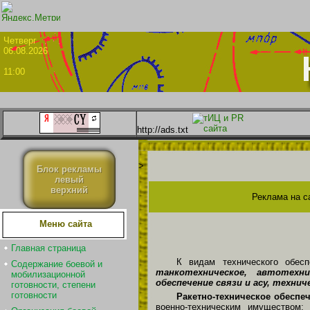
Четве
06.08.2026
11:00
http://ads.txt
>
Блок рекламы
левый
верхний
Реклама на с
Меню сайта
Главная страница
К видам технического обесп
Содержание боевой и
танкотехническое, автотехни
мобилизационной
обеспечение связи и асу, техни
готовности, степени
готовности
Ракетно-техническое обеспе
военно-техническим имуществом;