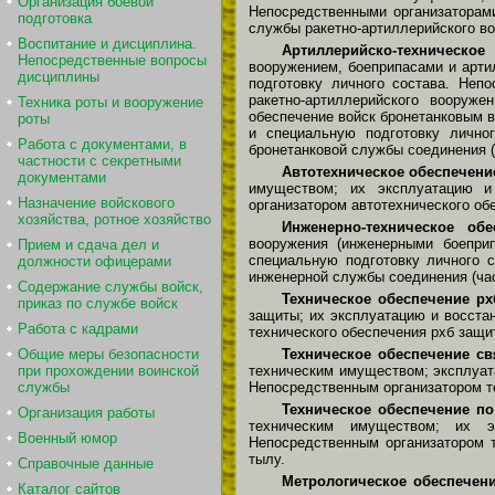
Организация боевой
Непосредственными организаторами
подготовка
службы ракетно-артиллерийского во
Воспитание и дисциплина.
Артиллерийско-техническое
Непосредственные вопросы
вооружением, боеприпасами и арти
дисциплины
подготовку личного состава. Неп
ракетно-артиллерийского вооруже
Техника роты и вооружение
обеспечение войск бронетанковым 
роты
и специальную подготовку личног
Работа с документами, в
бронетанковой службы соединения (
частности с секретными
Автотехническое обеспечени
документами
имуществом; их эксплуатацию и 
Назначение войскового
организатором автотехнического об
хозяйства, ротное хозяйство
Инженерно-техническое об
вооружения (инженерными боеприп
Прием и сдача дел и
специальную подготовку личного с
должности офицерами
инженерной службы соединения (час
Содержание службы войск,
Техническое обеспечение р
приказ по службе войск
защиты; их эксплуатацию и восста
Работа с кадрами
технического обеспечения рхб защи
Техническое обеспечение св
Общие меры безопасности
техническим имуществом; эксплуата
при прохождении воинской
Непосредственным организатором те
службы
Техническое обеспечение п
Организация работы
техническим имуществом; их э
Военный юмор
Непосредственным организатором т
тылу.
Справочные данные
Метрологическое обеспечен
Каталог сайтов