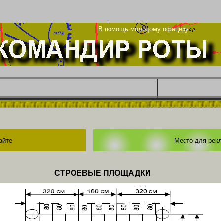
енье
В помощь молодому офицеру
айте
Место для рек
СТРОЕВЫЕ ПЛОЩАДКИ