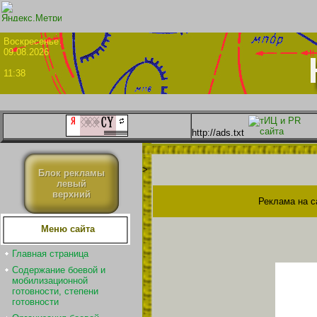
Воскрес
09.08.2026
11:38
http://ads.txt
>
Блок рекламы
левый
верхний
Реклама на с
Меню сайта
Главная страница
Содержание боевой и
мобилизационной
готовности, степени
готовности