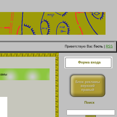
Приветствую Вас
Гость
|
RSS
Форма входа
ламы
Блок рекламы
верхний
правый
Поиск