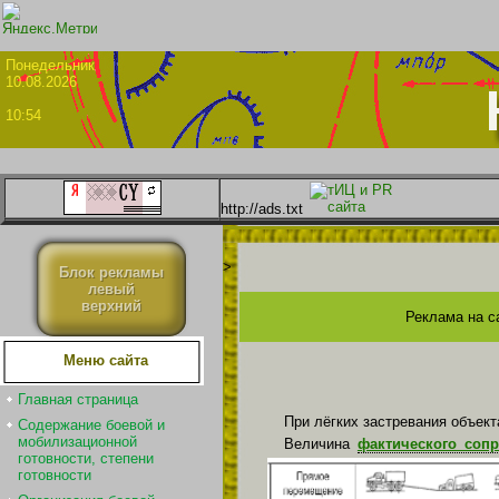
Понедел
10.08.2026
10:54
http://ads.txt
>
Блок рекламы
левый
верхний
Реклама на с
Меню сайта
Главная страница
При лёгких застревания объек
Содержание боевой и
мобилизационной
Величина
фактического соп
готовности, степени
готовности