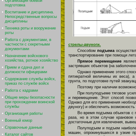
Организация боевой
подготовка
Воспитание и дисциплина.
Непосредственные вопросы
дисциплины
Техника роты и вооружение
роты
Работа с документами, в
частности с секретными
стрелы-двуноги.
документами
Способом
подъема
осуществл
транспортирование при помощи лет
Назначение войскового
хозяйства, ротное хозяйство
Прямое перемещение
являет
застрявших объектов (на заболочен
Прием и сдача дел и
должности офицерами
Однако применение этого спос
пятикратной величины их веса), 
Содержание службы войск,
грунта, по подготовке путей эвакуа
приказ по службе войск
Поэтому при наличии возможно
Работа с кадрами
При полуподъеме тяговое усил
Общие меры безопасности
и перемещение. Этот способ позво
при прохождении воинской
Однако для его применения необход
службы
двуногу) и обеспечить возможность 
Во время подъема объектов с п
Организация работы
раза, но в этом случае крановое
Военный юмор
достаточные для извлечения, вывеш
Справочные данные
Полуподъем и подъем наиболее
машин, опрокинувшихся в узкие пр
Каталог сайтов