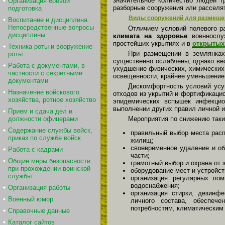
значительное количество людей т
Организация боевой
разборные сооружения или расселя
подготовка
Виды сооружений для размеще
Воспитание и дисциплина.
Непосредственные вопросы
Отличием условий полевого р
дисциплины
климата на здоровье
военнослуж
простейших укрытиях и в
открытых
Техника роты и вооружение
При размещении в землянках
роты
существенно ослаблены, однако ве
Работа с документами, в
ухудшение физических, химических,
частности с секретными
освещенности, крайнее уменьшение
документами
Дискомфортность условий усуг
Назначение войскового
отходов из укрытий и фортификацио
хозяйства, ротное хозяйство
эпидемических вспышек инфекцио
выполнении других правил личной 
Прием и сдача дел и
Мероприятия по снижению таки
должности офицерами
Содержание службы войск,
правильный выбор места расп
приказ по службе войск
жилищ;
своевременное удаление и об
Работа с кадрами
части;
Общие меры безопасности
грамотный выбор и охрана от 
при прохождении воинской
оборудование мест и устройст
службы
организация регулярных пом
водоснабжения;
Организация работы
организация стирки, дезинфе
Военный юмор
личного состава, обеспеч
потребностям, климатическим 
Справочные данные
Каталог сайтов