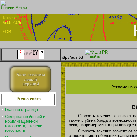
Четве
06.08.2026
04:34
http://ads.txt
>
Блок рекламы
левый
верхний
Реклама на с
Меню сайта
В
Главная страница
Скорость течения оказывает в
Содержание боевой и
также глубина брода и возможность
мобилизационной
реки, например мин, и при наводке 
готовности, степени
готовности
Скорость течения зависит от в
относительно небольших равнинных 