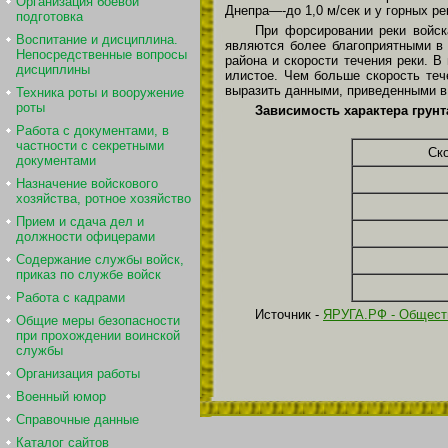
Организация боевой
Днепра—-до 1,0 м/сек и у горных р
подготовка
При форсировании реки войс
Воспитание и дисциплина.
являются более благоприятными в 
Непосредственные вопросы
района и скорости течения реки. В
дисциплины
илистое. Чем больше скорость теч
выразить данными, приведенными в
Техника роты и вооружение
роты
Зависимость характера грунт
Работа с документами, в
частности с секретными
Ско
документами
Назначение войскового
хозяйства, ротное хозяйство
Прием и сдача дел и
должности офицерами
Содержание службы войск,
приказ по службе войск
Работа с кадрами
Источник -
ЯРУГА.РФ - Обществ
Общие меры безопасности
при прохождении воинской
службы
Организация работы
Военный юмор
Справочные данные
Каталог сайтов