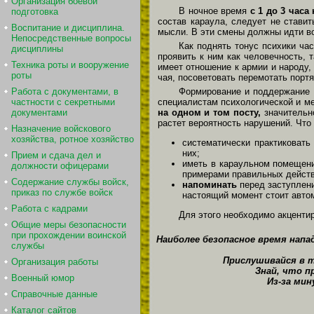
Организация боевой
В ночное время
с 1 до 3 часа
подготовка
состав караула, следует не ставит
Воспитание и дисциплина.
мысли. В эти смены должны идти во
Непосредственные вопросы
Как поднять тонус психики ча
дисциплины
проявить к ним как человечность, 
Техника роты и вооружение
имеет отношение к армии и народу,
роты
чая, посоветовать перемотать портя
Формирование и поддержание 
Работа с документами, в
специалистам психологической и ме
частности с секретными
на одном и том посту,
значительно
документами
растет вероятность нарушений. Что
Назначение войскового
хозяйства, ротное хозяйство
систематически практиковать
них;
Прием и сдача дел и
иметь в караульном помеще
должности офицерами
примерами правильных действи
Содержание службы войск,
напоминать
перед заступлени
приказ по службе войск
настоящий момент стоит автом
Работа с кадрами
Для этого необходимо акцентир
Общие меры безопасности
при прохождении воинской
Наиболее безопасное время напад
службы
Прислушивайся в т
Организация работы
Знай, что 
Военный юмор
Из-за ми
Справочные данные
Каталог сайтов