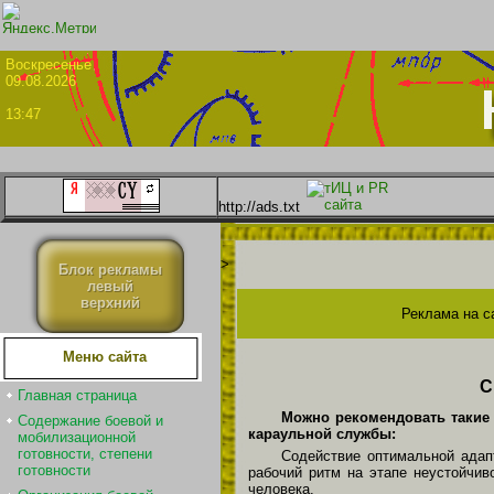
Воскрес
09.08.2026
13:47
http://ads.txt
>
Блок рекламы
левый
верхний
Реклама на с
Меню сайта
С
Главная страница
Можно рекомендовать такие 
Содержание боевой и
караульной службы:
мобилизационной
готовности, степени
Содействие оптимальной адапт
готовности
рабочий ритм на этапе неустойчи
человека.