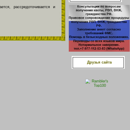
тся, рассредото­чивается и
Друзья сайта