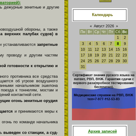
ваторией);
ь дежурные зенитные и дру­гие
Календарь
«
Август 2026
»
вовоздушной обороны, а также
Пн
Вт
Ср
Чт
Пт
Сб
Вс
на верхних палубах судов) в
1
2
3
4
5
6
7
8
9
 и устанавливаются
запретные
10
11
12
13
14
15
16
му проводу и другим ча­стям
17
18
19
20
21
22
23
24
25
26
27
28
29
30
ной готовности к открытию и
31
ного противника все средства
ещается об угрозе воздушного
­данными начальником эшелона
 поезда к тоннелям, мостам и
дений контактной сети.
дущие огонь зенитные орудия
ащается
и принимаются меры к
 огонь по команде начальника
Архив записей
ть
выведен со станции, а суд­