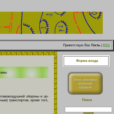
Приветствую Вас
Гость
|
RSS
Форма входа
ламы
Блок рекламы
верхний
правый
отивовоздушной обороны и ор­
Поиск
чным) транспортом, кроме того,