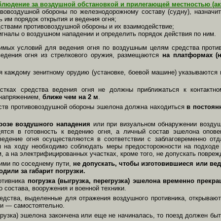
блюдение за воздушной обстановкой и прилегающей местностью (ак
вовоздуш­ной обороны по железнодорожному составу (судну), назначит
ь им порядок открытия и ведения огня;
ствами противовоздушной обороны и их взаимодей­ствие;
игналы о воздушном нападении и определить порядок действия по ним.
имых ус­ловий для ведения огня по воздушным целям средства проти
едения огня из стрелкового оружия, размещаются
на плат­формах (
я каждому зенитному орудию (установке, бое­вой машине) указываются
стках средства ведения огня не должны прибли­жаться к контактно
на­пряжением,
ближе чем на 2 м
.
ств про­тивовоздушной обороны эшелона должна на­ходиться
в постоян
розе воздушного нападения
или при визуальном обнаружении воздуш
дятся в готовность к ведению огня, а личный состав эшелона опо­в
ведение огня осуществ­ляются в соответствии с заблаговременно от
я на ходу необходимо соблюдать меры предосторожности на подхо­де
 а на электрифициро­ванных участках, кроме того, не допускать повреж
ими по соседнему пути,
не до­пускать, чтобы изготовившиеся или ве
дили за габарит погрузки.
отивника
погрузка (выгрузка, перегрузка) эшелона вре­менно прекр
 состава, вооружения и военной техники.
едства, выделенные для от­ражения воздушного противника, открывают
ии — самостоятельно.
грузка) эше­лона закончена или еще не начиналась, то поезд должен бы