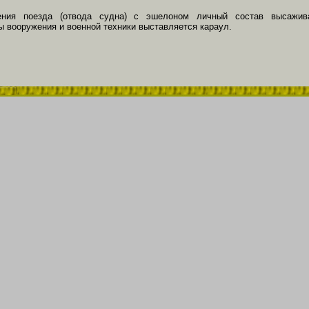
ния поезда (отвода судна) с эшело­ном личный состав высаживае
ы вооружения и военной техники выстав­ляется караул.