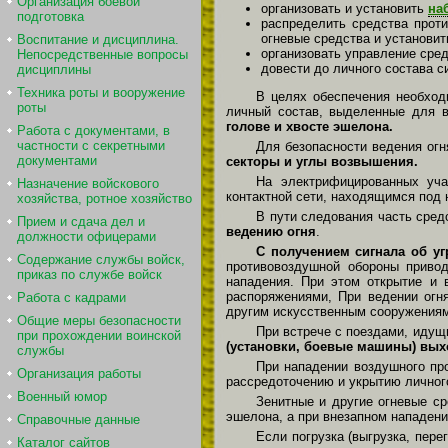
Организация боевой
организовать и установить
на
подготовка
распределить средства проти
огневые средства и установит
Воспитание и дисциплина.
организовать управление сред
Непосредственные вопросы
довести до личного состава с
дисциплины
Техника роты и вооружение
В целях обеспечения необход
роты
личный состав, выделенные для в
голове и хвосте эшелона.
Работа с документами, в
частности с секретными
Для безопасности ведения огн
документами
секторы и углы возвышения.
На электрифицированных уча
Назначение войскового
контактной сети, находящимся под 
хозяйства, ротное хозяйство
В пути следования часть сред
Прием и сдача дел и
ведению огня
.
должности офицерами
С получением сигнала об уг
Содержание службы войск,
противо­воздушной обороны приво
приказ по службе войск
нападения. При этом открытие и 
распоряже­ниями, При ведении огн
Работа с кадрами
другим искус­ственным сооружениям,
Общие меры безопасности
При встрече с поездами, идущ
при прохождении воинской
(установки, боевые машины) выхо
службы
При нападении воздушного пр
Организация работы
рассредоточению и укрытию личного
Военный юмор
Зенитные и другие огневые ср
эшелона, а при внезапном нападен
Справочные данные
Если погрузка (выгрузка, пере
Каталог сайтов