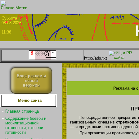
Суббо
08.08.2026
11:38
http://ads.txt
>
Блок рекламы
левый
верхний
Реклама на с
Меню сайта
ПР
Главная страница
Непосредственное прикрытие 
Содержание боевой и
ганизованным огнем
из стрелково
мобилизационной
— и средствами противовоздушной о
готовности, степени
готовности
При организации противовозду