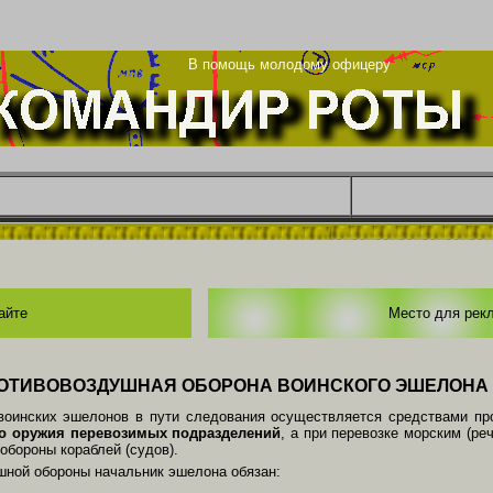
та
В помощь молодому офицеру
айте
Место для рек
ОТИВОВОЗДУШНАЯ ОБОРОНА ВОИНСКОГО ЭШЕЛОНА
воинских эше­лонов в пути следования осуществляется средствами пр
го оружия перевозимых подразделений
, а при перевозке морским (ре
бороны ко­раблей (судов).
шной обороны начальник эшелона обязан: