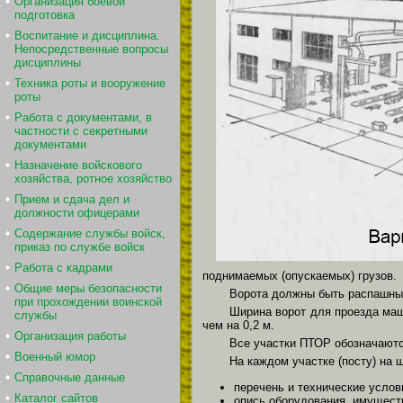
Организация боевой
подготовка
Воспитание и дисциплина.
Непосредственные вопросы
дисциплины
Техника роты и вооружение
роты
Работа с документами, в
частности с секретными
документами
Назначение войскового
хозяйства, ротное хозяйство
Прием и сдача дел и
должности офицерами
Содержание службы войск,
приказ по службе войск
Работа с кадрами
поднимаемых (опускаемых) грузов.
Общие меры безопасности
Ворота должны быть распашным
при прохождении воинской
Ширина ворот для проезда маш
службы
чем на 0,2 м.
Организация работы
Все участки ПТОР обозначаютс
Военный юмор
На каждом участке (посту) на
Справочные данные
перечень и технические услов
Каталог сайтов
опись оборудования, имуществ