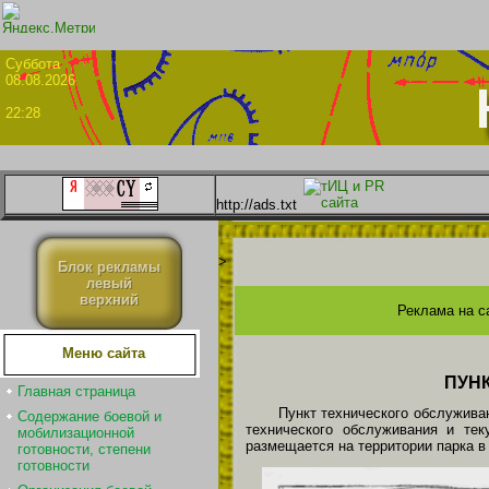
Суббо
08.08.2026
22:28
http://ads.txt
>
Блок рекламы
левый
верхний
Реклама на с
Меню сайта
ПУН
Главная страница
Пункт технического обслужива
Содержание боевой и
технического обслуживания и тек
мобилизационной
размещается на территории парка в
готовности, степени
готовности