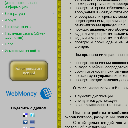
(дополнительнаня
сроки развертывания и поряд
информация)
порядок и сроки
обеспечен
вооружения в боевую готовнос
Литература
очередность и сроки
вывоза
Форум
подразделениям, организация
отмобилизации приведения в 
Гостевая книга
порядок
инженерного обору
Партнеры сайта (обмен
задачи и мероприятия
воспит
ссылками)
задачи и мероприятия
по бое
порядок и сроки сдачи на б
Блог
фондов.
Изменения на сайте
При организации управления 
порядок организации оповещен
выхода в районы сосредоточе
Блок рекламы
сроки готовности пунктов упр
левый
состав групп управления и ко
порядок предоставления доне
Отмобилизование частей плани
в пунктах дислокации,
вне пунктов дислокации,
в запланированных и незапла
Поделись с другом
При этом
районы отмобилиз
очагов пожаров, разрушений, радио
С этой целью каждой части
постоянной дислокации.