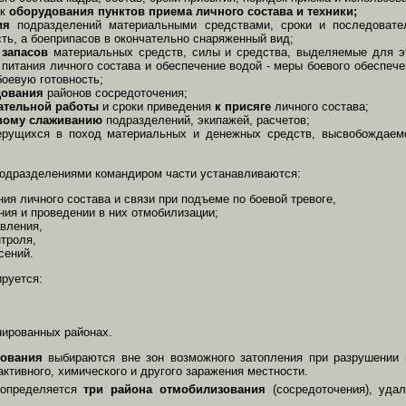
ок
оборудования пунктов приема личного состава и техники;
ия
подразделений материальными средствами, сроки и последовател
ть, а боеприпасов в окончательно снаряженный вид;
 запасов
материальных средств, силы и средства, выделяемые для э
 питания личного состава и обеспечение водой - меры боевого обеспеч
боевую готовность;
дования
районов сосредоточения;
ательной работы
и сроки приведения
к присяге
личного состава;
вому слаживанию
подразделений, экипажей, расчетов;
ерущихся в поход материальных и денежных средств, высвобождаемо
подразделениями командиром части устанавливаются:
ия личного состава и связи при подъеме по боевой тревоге,
ния и проведении в них отмобилизации;
авления,
нтроля,
сений.
руется:
нированных районах.
ования
выбираются вне зон возможного затопления при разрушении г
активного, химического и другого заражения местности.
 определяется
три района отмобилизования
(сосредоточения), удал