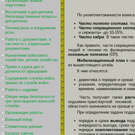
Организация боевой
подготовка
Воспитание и дисциплина.
По укомплектованности воинск
Непосредственные вопросы
дисциплины
Части полного состава
, п
Техника роты и вооружение
Части сокращенного соста
роты
и сержанта» -до 10-15%;
Части кадра
. В таких частя
Работа с документами, в
частности с секретными
Как правило, части сокращенн
документами
людей и техники по функциональ
основным потоком
(ОП).
Назначение войскового
хозяйства, ротное хозяйство
Мобилизационный план
в ча
из вышестоящего штаба.
Прием и сдача дел и
К ним относятся:
должности офицерами
Содержание службы войск,
директива о порядке и сроках
приказ по службе войск
указания, определяющие пор
времени, наименование и ном
Работа с кадрами
Общие меры безопасности
Часть получает также
расч
при прохождении воинской
подъемно-транспортной техникой
службы
областного военкомата на призыв и
При определении задачи подра
Организация работы
Военный юмор
порядок и сроки
вывода
подр
очередность выхода, сроки пр
Справочные данные
порядок
комплектования
под
Каталог сайтов
отправки и перемещения лично