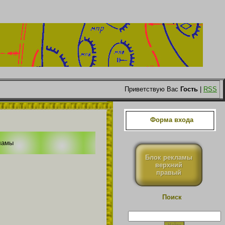
Приветствую Вас
Гость
|
RSS
Форма входа
ламы
Блок рекламы
верхний
правый
Поиск