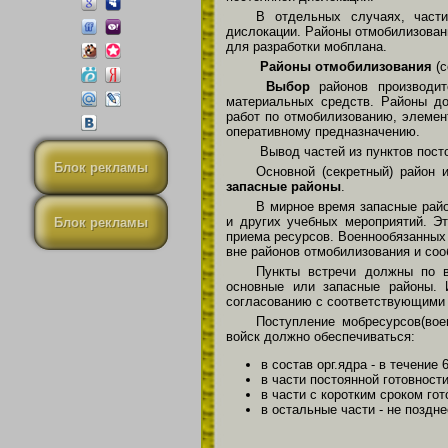
В отдельных случаях, части
дислокации. Районы отмобилизован
для разработки мобплана.
Районы отмобилизования
(с
Выбор
районов производит
материальных средств. Районы до
работ по отмобилизованию, элемен
оперативному предназначению.
Вывод частей из пунктов пост
Блок рекламы
Основной (секретный) район 
запасные районы
.
В мирное время запасные рай
и других учебных мероприятий. 
Блок рекламы
приема ресурсов. Военнообязанных
вне районов отмобилизования и с
Пункты встречи должны по в
основные или запасные районы. 
согласованию с соответствующими
Поступление мобресурсов(вое
войск должно обеспечиваться:
в состав орг.ядра - в течение 
в части постоянной готовности
в части с коротким сроком гот
в остальные части - не поздн