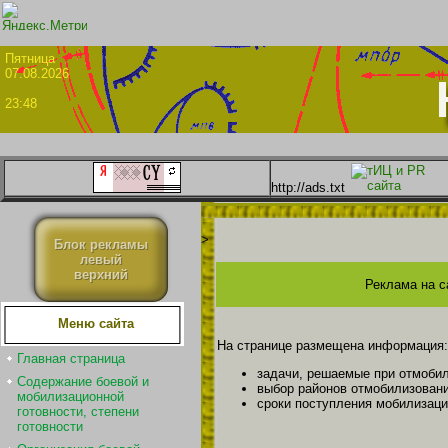
Пятни
07.08.2026
23:48
http://ads.txt
>
Блок рекламы
левый
верхний
Реклама на с
Меню сайта
На странице размещена информация:
Главная страница
задачи, решаемые при отмобил
Содержание боевой и
выбор районов отмобилизовани
мобилизационной
сроки поступления мобилизац
готовности, степени
готовности