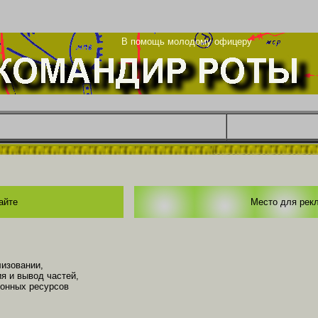
ца
В помощь молодому офицеру
айте
Место для рек
изовании,
я и вывод частей,
ионных ресурсов