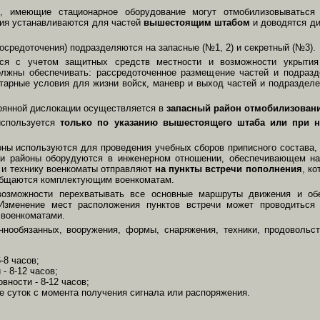
, имеющие стационарное оборудование могут отмобилизовываться 
ия устанавливаются для частей
вышестоящим штабом
и доводятся ди
осредоточения) подразделяются на запасные (№1, 2) и секретный (№3).
ся с учетом защитных средств местности и возможности укрытия 
лжны обеспечивать: рассредоточенное размещение частей и подразд
тарные условия для жизни войск, маневр и выход частей и подраздел
оянной дислокации осуществляется в
запасный район отмобилизован
используется
только по указанию вышестоящего штаба или при н
оны используются для проведения учебных сборов приписного состава,
Эти районы оборудуются в инженерном отношении, обеспечивающем н
 и технику военкоматы отправляют
на пункты встречи пополнения
, к
ообщаются комплектующим военкоматам.
озможности перехватывать все основные маршруты движения и обе
Изменение мест расположения пунктов встречи может проводиться
 военкоматами.
ннообязанных, вооружения, формы, снаряжения, техники, продовольст
6-8 часов;
 - 8-12 часов;
овности - 8-12 часов;
ее суток с момента получения сигнала или распоряжения.