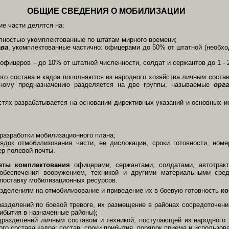
ОБЩИЕ СВЕДЕНИЯ О МОБИЛИЗАЦИИ
ие части делятся на:
олностью укомплектованные по штатам мирного времени;
ва
, укомплектованные частично: офицерами до 50% от штатной (необхо
х офицеров – до 10% от штатной численности, солдат и сержантов до 1 -
ого состава и кадра пополняются из народного хозяйства личным состав
ному предназначению разделяется на две группы, называемые
орг
стях разрабатывается на основании директивных указаний и основных 
 разработки мобилизационного плана;
ядок отмобилизования части, ее дислокации, сроки готовности, номе
ер полевой почты.
еты комплектования
офицерами, сержантами, солдатами, автотракто
, обеспечения вооружением, техникой и другими материальными сре
 поставку мобилизационных ресурсов.
зделениям на отмобилизование и приведение их в боевую готовность
ко
азделений по боевой тревоге, их размещение в районах сосредоточени
ибытия в назначенные районы);
разделений личным составом и техникой, поступающей из народного 
го состава кадра; состав, сроки прибытия, порядок приема и использов