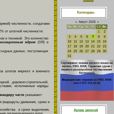
Календарь
«
Август 2026
»
димой) численности, солдатами
Пн
Вт
Ср
Чт
Пт
Сб
Вс
 2% от штатной численности.
1
2
3
4
5
6
7
8
9
ом и техникой. Это количество
10
11
12
13
14
15
16
анизационным ядром
(ОЯ) и
17
18
19
20
21
22
23
исходных данных, поступающих
24
25
26
27
28
29
30
31
ра штатов мирного и военного
рной, дорожно-строительной,
дствами; исполненные наряды
мандиру части
указывают:
я (маршруты движения, сроки и
хозяйства и сроки выделения,
Архив записей
ание организационного ядра;