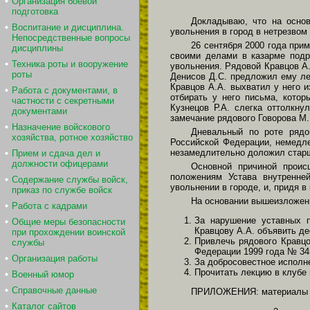
Организация боевой
подготовка
Докладываю, что на осно
Воспитание и дисциплина.
увольнения в город в нетрезвом
Непосредственные вопросы
26 сентября 2000 года при
дисциплины
своими делами в казарме подр
Техника роты и вооружение
увольнения. Рядовой Кравцов А
роты
Денисов Д.С. предложил ему ле
Кравцов А.А. выхватил у него и
Работа с документами, в
отбирать у него письма, котор
частности с секретными
Кузнецов Р.А. слегка оттолкну
документами
замечание рядового Говорова М.
Назначение войскового
Дневальный по роте рядо
хозяйства, ротное хозяйство
Российской Федерации, немедл
незамедлительно доложил старш
Прием и сдача дел и
должности офицерами
Основной причиной проис
положениям Устава внутренне
Содержание службы войск,
увольнении в городе, и, придя 
приказ по службе войск
На основании вышеизложен
Работа с кадрами
За нарушение уставных 
Общие меры безопасности
Кравцову А.А. объявить де
при прохождении воинской
Привлечь рядового Кравцо
службы
Федерации 1999 года № 34
Организация работы
За добросовестное исполн
Прочитать лекцию в клубе
Военный юмор
Справочные данные
ПРИЛОЖЕНИЯ: материалы а
Каталог сайтов