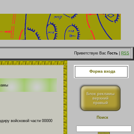
Приветствую Вас
Гость
|
RSS
Форма входа
ламы
Блок рекламы
верхний
правый
Поиск
диру войсковой части 00000