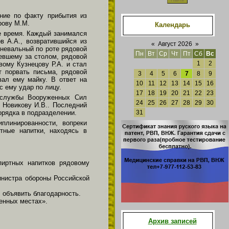
ние по факту прибытия из
рову М.М.
Календарь
ое время. Каждый занимался
в А.А., возвратившийся из
«
Август 2026
»
Дневальный по роте рядовой
Пн
Вт
Ср
Чт
Пт
Сб
Вс
евшему за столом, рядовой
1
2
вому Кузнецову Р.А. и стал
т порвать письма, рядовой
3
4
5
6
7
8
9
вал ему майку. В ответ на
10
11
12
13
14
15
16
с ему удар по лицу.
17
18
19
20
21
22
23
й службы Вооруженных Сил
24
25
26
27
28
29
30
 Новикову И.В.. Последний
рядка в подразделении.
31
плинированности, вопреки
тные напитки, находясь в
иртных напитков рядовому
инистра обороны Российской
 объявить благодарность.
енных местах».
Архив записей