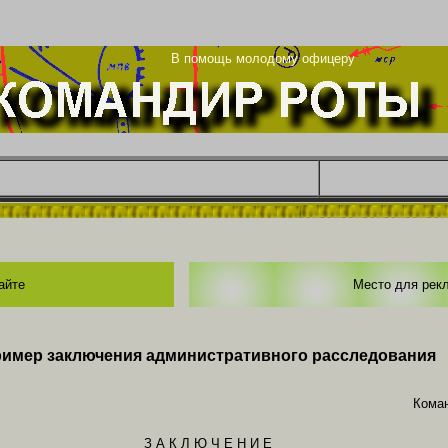
ца
В помощь молодому офицеру
айте
Место для рек
имер заключения административного расследования
Коман
З А К Л Ю Ч Е Н И Е