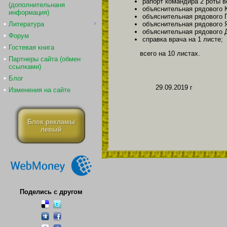
рапорт командира 2 роты в
(дополнительнаня
объяснительная рядового К
информация)
объяснительная рядового Г
объяснительная рядового Я
Литература
объяснительная рядового Д
Форум
справка врача на 1 листе;
Гостевая книга
всего на 10 листах.
Партнеры сайта (обмен
ссылками)
Блог
29.09.2019 г
Изменения на сайте
Блок рекламы
левый
Поделись с другом