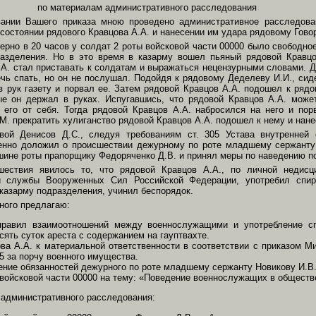
по материалам административного расследования
вании Вашего приказа мною проведено административное расследова
 состоянии рядового Кравцова А.А. и нанесении им удара рядовому Гово
мерно в 20 часов у солдат 2 роты войсковой части 00000 было свободн
азделения. Но в это время в казарму вошел пьяный рядовой Кравцо
.А. стал приставать к солдатам и выражаться нецензурными словами. 
чь спать, но он не послушал. Подойдя к рядовому Деделеву И.И., сид
з рук газету и порвал ее. Затем рядовой Кравцов А.А. подошел к рядо
ые он держал в руках. Испугавшись, что рядовой Кравцов А.А. може
л его от себя. Тогда рядовой Кравцов А.А. набросился на него и пор
М. прекратить хулиганство рядовой Кравцов А.А. подошел к нему и нане
вой Денисов Д.С., следуя требованиям ст. 305 Устава внутренне
енно доложил о происшествии дежурному по роте младшему сержанту
ине роты прапорщику Федоряченко Д.В. и принял меры по наведению по
шествия явилось то, что рядовой Кравцов А.А., по личной недисци
й службы Вооруженных Сил Российской Федерации, употребил спир
в казарму подразделения, учинил беспорядок.
ного предлагаю:
правил взаимоотношений между военнослужащими и употребление сп
сять суток ареста с содержанием на гауптвахте.
ва А.А. к материальной ответственности в соответствии с приказом М
5 за порчу военного имущества.
ение обязанностей дежурного по роте младшему сержанту Новикову И.В.
 войсковой части 00000 на тему: «Поведение военнослужащих в обществ
дминистративного расследования: