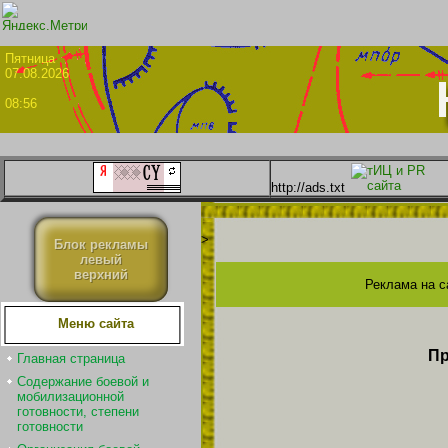
Пятни
07.08.2026
08:56
http://ads.txt
>
Блок рекламы
левый
верхний
Реклама на с
Меню сайта
Пр
Главная страница
Содержание боевой и
мобилизационной
готовности, степени
готовности