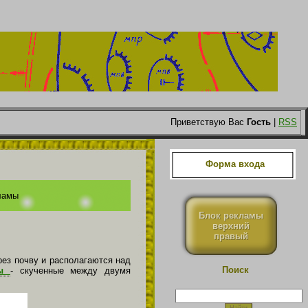
Приветствую Вас
Гость
|
RSS
Форма входа
ламы
Блок рекламы
верхний
правый
рез почву и располагаются над
Поиск
ды
- скученные между двумя