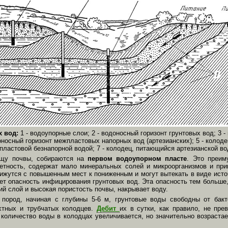
 вод:
1 - водоупорные слои; 2 - водоносный горизонт грунтовых вод; 3 -
оносный горизонт межпластовых напорных вод (артезианских); 5 - колод
пластовой безнапорной водой; 7 - колодец, питающийся артезианской в
лщу почвы, собираются на
первом водоупорном пласте
. Это преим
етность, содержат мало минеральных солей и микроорганизмов и при
ижутся с повышенным мест к пониженным и могут вытекать в виде исто
т опасность инфицирования грунтовых вод. Эта опасность тем больше,
ий слой и высокая пористость почвы, накрывает воду.
пород, начиная с глубины 5-6 м, грунтовые воды свободны от бакт
хтных и трубчатых колодцев.
Дебит
их в сутки, как правило, не пр
 количество воды в колодцах увеличивается, но значительно возраста