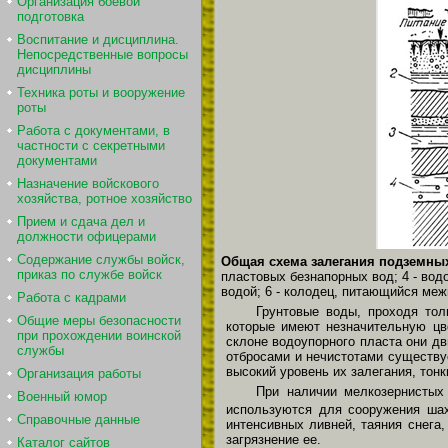
Организация боевой
подготовка
Воспитание и дисциплина.
Непосредственные вопросы
дисциплины
Техника роты и вооружение
роты
Работа с документами, в
частности с секретными
документами
Назначение войскового
хозяйства, ротное хозяйство
Прием и сдача дел и
должности офицерами
Содержание службы войск,
Общая схема залегания подземных
приказ по службе войск
пластовых безнапорных вод; 4 - вод
водой; 6 - колодец, питающийся меж
Работа с кадрами
Грунтовые воды, проходя то
Общие меры безопасности
которые имеют незначительную цв
при прохождении воинской
склоне водоупорного пласта они дв
службы
отбросами и нечистотами существуе
высокий уровень их залегания, тонк
Организация работы
При наличии мелкозернистых 
Военный юмор
используются для сооружения ша
Справочные данные
интенсивных ливней, таяния снега,
загрязнение ее.
Каталог сайтов