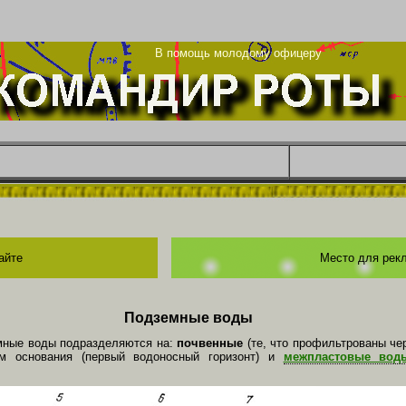
та
В помощь молодому офицеру
айте
Место для рек
Подземные воды
емные воды подразделяются на:
почвенные
(те, что профильтрованы че
м основания (первый водоносный горизонт) и
межпластовые во