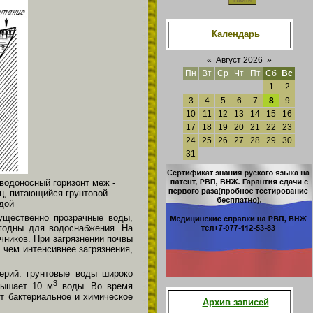
Календарь
«
Август 2026
»
Пн
Вт
Ср
Чт
Пт
Сб
Вс
1
2
3
4
5
6
7
8
9
10
11
12
13
14
15
16
17
18
19
20
21
22
23
24
25
26
27
28
29
30
31
 водоносный горизонт меж -
ец, питающийся грунтовой
одой
ущественно прозрачные воды,
годны для водоснабжения. На
чников. При загрязнении почвы
 чем интенсивнее загрязнения,
ерий. грунтовые воды широко
3
евышает 10 м
воды. Во время
ет бактериальное и химическое
Архив записей