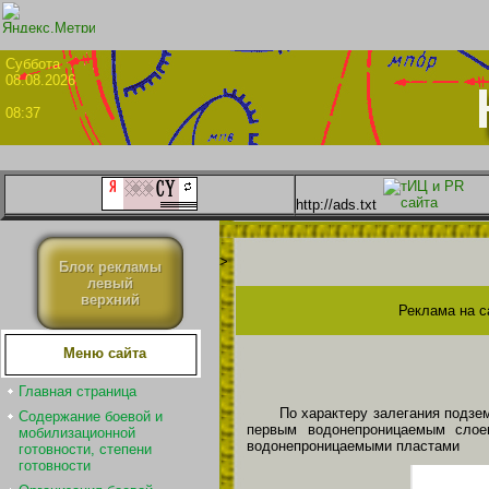
Суббо
08.08.2026
08:37
http://ads.txt
>
Блок рекламы
левый
верхний
Реклама на с
Меню сайта
Главная страница
По характеру залегания подз
Содержание боевой и
первым водонепроницаемым слое
мобилизационной
водонепроницаемыми пластами
готовности, степени
готовности