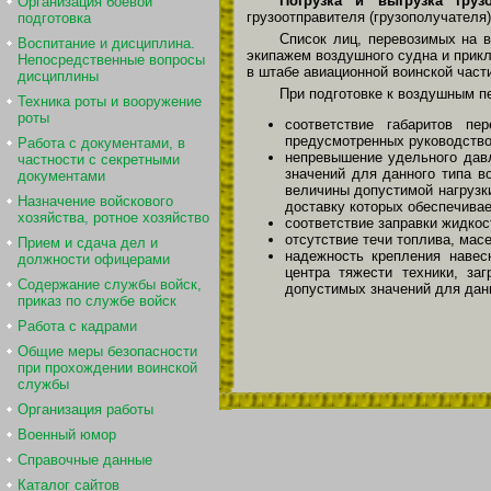
Погрузка и выгрузка груз
Организация боевой
грузоотправителя (грузополучателя)
подготовка
Список лиц, перевозимых на 
Воспитание и дисциплина.
экипажем воздушного судна и прикл
Непосредственные вопросы
в штабе авиационной воинской части
дисциплины
При подготовке к воздушным 
Техника роты и вооружение
роты
соответствие габаритов п
предусмотренных руководство
Работа с документами, в
непревышение удельного давл
частности с секретными
значений для данного типа в
документами
величины допустимой нагрузки
Назначение войскового
доставку которых обеспечивае
хозяйства, ротное хозяйство
соответствие заправки жидкос
отсутствие течи топлива, мас
Прием и сдача дел и
надежность крепления навес
должности офицерами
центра тяжести техники, за
Содержание службы войск,
допустимых значений для данн
приказ по службе войск
Работа с кадрами
Общие меры безопасности
при прохождении воинской
службы
Организация работы
Военный юмор
Справочные данные
Каталог сайтов