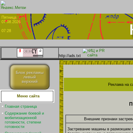
Пятни
07.08.2026
07:28
http://ads.txt
>
Блок рекламы
левый
верхний
Реклама на с
Меню сайта
П
Главная страница
Содержание боевой и
мобилизационной
Внешние признаки застрев
готовности, степени
готовности
Застревание машины в размокшем г