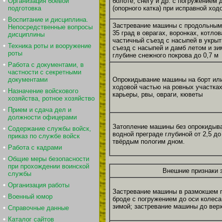
болоте, снегу и др. с погружением 
Организация боевой
(опорного катка) при исправной ход
подготовка
Воспитание и дисциплина.
Застревание машины с продольным
Непосредственные вопросы
35 град в оврагах, воронках, котлов
дисциплины
частичный съезд с насыпей в укрыт
Техника роты и вооружение
съезд с насыпей и дамб летом и зи
роты
глубине снежного покрова до 0,7 м
Работа с документами, в
частности с секретными
Опрокидывание машины на борт ил
документами
ходовой частью на ровных участках
Назначение войскового
карьеры, рвы, овраги, кюветы
хозяйства, ротное хозяйство
Прием и сдача дел и
должности офицерами
Затопление машины без опрокидыв
Содержание службы войск,
водной преграде глубиной от 2,5 до 
приказ по службе войск
твёрдым пологим дном.
Работа с кадрами
Общие меры безопасности
при прохождении воинской
Внешние признаки 
службы
Организация работы
Застревание машины в размокшем гр
Военный юмор
броде с погружением до оси колеса
зимой; застревание машины до верх
Справочные данные
Каталог сайтов