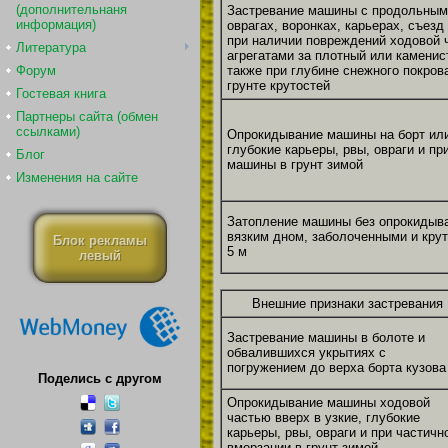
(дополнительнаня
Застревание машины с продольным 
информация)
оврагах, воронках, карьерах, съезд
при наличии повреждений ходовой 
Литература
агрегатами за плотный или каменист
также при глубине снежного покров
Форум
грунте крутостей
Гостевая книга
Партнеры сайта (обмен
ссылками)
Опрокидывание машины на борт или
глубокие карьеры, рвы, овраги и п
Блог
машины в грунт зимой
Изменения на сайте
Затопление машины без опрокидыва
вязким дном, заболоченными и крут
Блок рекламы
5 м
левый
Внешние признаки застревания
Застревание машины в болоте и
обвалившихся укрытиях с
погружением до верха борта кузова
Поделись с другом
Опрокидывание машины ходовой
частью вверх в узкие, глубокие
карьеры, рвы, овраги и при частичн
вмерзании в грунт зимой