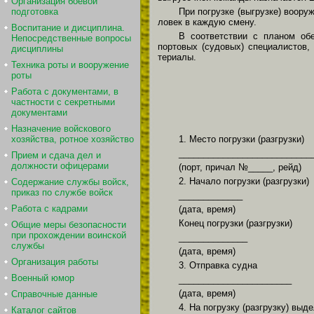
Организация боевой
подготовка
При погрузке (выгрузке) воору
ловек в каждую смену.
Воспитание и дисциплина.
В соответствии с планом обе
Непосредственные вопросы
портовых (судовых) специалистов,
дисциплины
териалы.
Техника роты и вооружение
роты
Работа с документами, в
частности с секретными
документами
Назначение войскового
хозяйства, ротное хозяйство
1. Место погрузки (разгрузки)
___________________________
Прием и сдача дел и
должности офицерами
(порт, причал №_____, рейд)
2. Начало погрузки (разгрузки)
Содержание службы войск,
приказ по службе войск
_____________
Работа с кадрами
(дата, время)
Конец погрузки (разгрузки)
Общие меры безопасности
при прохождении воинской
______________
службы
(дата, время)
Организация работы
3. Отправка судна
Военный юмор
_______________________
(дата, время)
Справочные данные
4. На погрузку (разгрузку) выд
Каталог сайтов