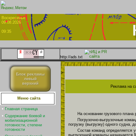
Воскрес
09.08.2026
09:35
http://ads.txt
>
Блок рекламы
левый
верхний
Реклама на с
Меню сайта
Главная страница
На основании грузового плана р
Содержание боевой и
Погрузочно-выгрузочные коман
мобилизационной
погрузку (выгрузку) одного судна, 
готовности, степени
готовности
Состав команд определяется ус
выгрузочной команды назначается
1