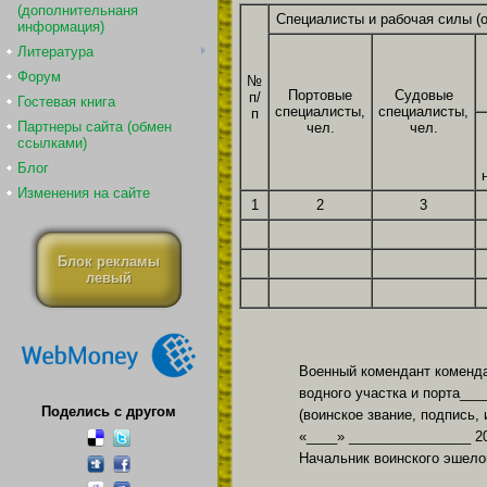
(дополнительнаня
Специалисты и рабочая силы (
информация)
Литература
Форум
№
Портовые
Судовые
п/
Гостевая книга
специалисты,
специалисты,
п
Партнеры сайта (обмен
чел.
чел.
ссылками)
Блог
Изменения на сайте
1
2
3
Блок рекламы
левый
Военный комендант коменд
водного участка и порта__
Поделись с другом
(воинское звание, подпись,
«____» ________________ 2
Начальник воинского эшело
________________________