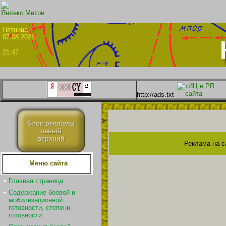
Пятни
07.08.2026
21:47
http://ads.txt
>
Блок рекламы
левый
верхний
Реклама на с
Меню сайта
Главная страница
Содержание боевой и
мобилизационной
готовности, степени
готовности