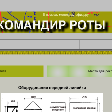
ца
В помощь молодому офицеру
айте
Место для рек
Оборудование передней линейки