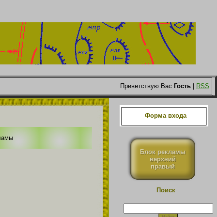
Приветствую Вас
Гость
|
RSS
Форма входа
ламы
Блок рекламы
верхний
правый
Поиск