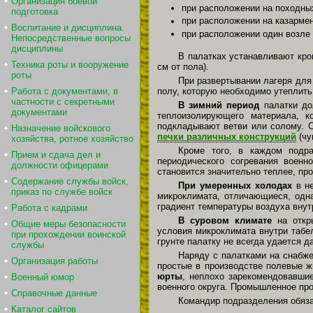
Организация боевой
при расположении на походных
подготовка
при расположении на казарме
Воспитание и дисциплина.
при расположении один возле 
Непосредственные вопросы
дисциплины
В палатках устанавливают кров
Техника роты и вооружение
см от пола).
роты
При развертывании лагеря для 
Работа с документами, в
полу, которую необходимо утеплить
частности с секретными
В зимний период
палатки до
документами
теплоизолирующего материала, к
подкладывают ветви или солому. С
Назначение войскового
печки различных конструкций
(чу
хозяйства, ротное хозяйство
Кроме того, в каждом подра
Прием и сдача дел и
периодического согревания военн
должности офицерами
становится значительно теплее, пр
Содержание службы войск,
При умеренных холодах
в н
приказ по службе войск
микроклимата, отличающиеся, одн
градиент температуры воздуха внутр
Работа с кадрами
В суровом климате
на откры
Общие меры безопасности
условия микроклимата внутри таб
при прохождении воинской
грунте палатку не всегда удается д
службы
Наряду с палатками на снабже
Организация работы
простые в производстве полевые ж
юрты
, неплохо зарекомендовавшие
Военный юмор
военного округа. Промышленное про
Справочные данные
Командир подразделения обяз
Каталог сайтов