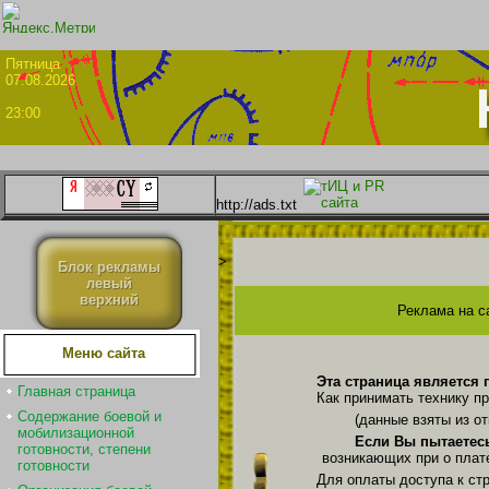
Пятни
07.08.2026
23:00
http://ads.txt
>
Блок рекламы
левый
верхний
Реклама на с
Меню сайта
Эта страница является 
Главная страница
Как принимать технику п
Содержание боевой и
(данные взяты из о
мобилизационной
Если Вы пытаетес
готовности, степени
возникающих при о плат
готовности
Для оплаты доступа к ст