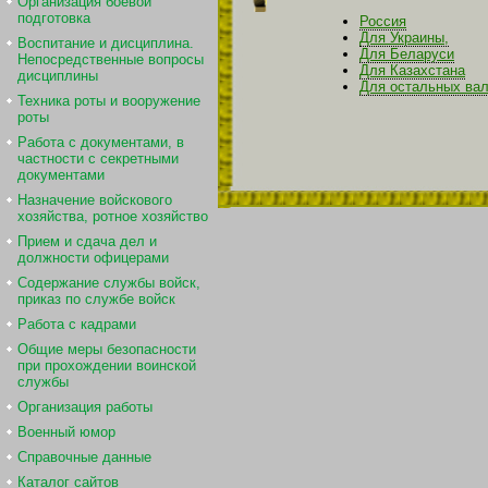
Организация боевой
подготовка
Россия
Для Украины,
Воспитание и дисциплина.
Для Беларуси
Непосредственные вопросы
Для Казахстана
дисциплины
Для остальных ва
Техника роты и вооружение
роты
Работа с документами, в
частности с секретными
документами
Назначение войскового
хозяйства, ротное хозяйство
Прием и сдача дел и
должности офицерами
Содержание службы войск,
приказ по службе войск
Работа с кадрами
Общие меры безопасности
при прохождении воинской
службы
Организация работы
Военный юмор
Справочные данные
Каталог сайтов