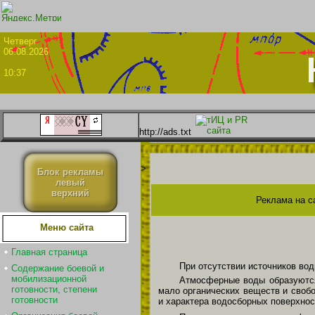
Четве
06.08.2026
10:37
http://ads.txt
>
Блок рекламы
левый
верхний
Реклама на с
Меню сайта
Главная страница
При отсутствии источников во
Содержание боевой и
мобилизационной
Атмосферные воды образуются
готовности, степени
мало органических веществ и свобо
готовности
и характера водосборных поверхнос