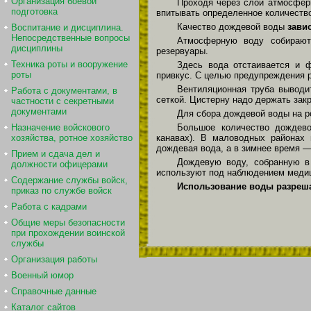
Организация боевой
Проходя через слои атмосферы
подготовка
впитывать определенное количество
Качество дождевой воды
зави
Воспитание и дисциплина.
Непосредственные вопросы
Атмосферную воду собираю
дисциплины
резервуары.
Техника роты и вооружение
Здесь вода отстаивается и ф
роты
привкус. С целью предупреждения 
Вентиляционная труба выводи
Работа с документами, в
сеткой. Цистерну надо держать закр
частности с секретными
документами
Для сбора дождевой воды на р
Назначение войскового
Большое количество дождев
хозяйства, ротное хозяйство
канавах). В маловодных районах 
дождевая вода, а в зимнее время 
Прием и сдача дел и
Дождевую воду, собранную в
должности офицерами
используют под наблюдением медиц
Содержание службы войск,
Использование воды разреша
приказ по службе войск
Работа с кадрами
Общие меры безопасности
при прохождении воинской
службы
Организация работы
Военный юмор
Справочные данные
Каталог сайтов