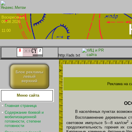
Воскрес
09.08.2026
11:00
http://ads.txt
>
Блок рекламы
левый
верхний
Реклама на с
Меню сайта
ОС
Главная страница
В населённых пунктах возмож
Содержание боевой и
мобилизационной
Воспламенение деревянных ст
готовности, степени
2
световом импульсе 5—8 кал/см
и
готовности
продолжительность горения их со
Кирпичные, каменные, бетонные (бл