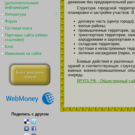
движение без предварительной расч
(дополнительнаня
информация)
Структура городской террито
планировки и застройки участков. 
Литература
деловую часть (центр города);
Форум
жилые районы;
Гостевая книга
промышленные территории, г
транспортные территории, за
Партнеры сайта (обмен
аэродромами и аэропортами и т
ссылками)
складские территории;
Блог
пустоши и незастроенные терр
зеленые насаждения (парки, ле
Изменения на сайте
Боевые действия в различных 
зданий в соответствующих структу
важных военно-промышленных объе
Блок рекламы
очередь.
левый
ЯРУГА.РФ - Общественный сай
Поделись с другом