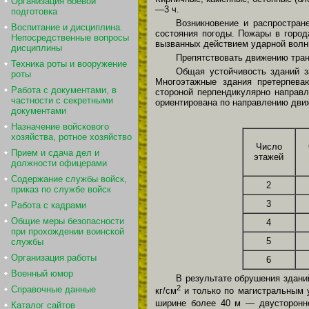
Организация боевой
—3 ч.
подготовка
Возникновение и распростран
Воспитание и дисциплина.
состояния погоды. Пожары в город
Непосредственные вопросы
вызванных действием ударной волн
дисциплины
Препятствовать движению тра
Техника роты и вооружение
Общая устойчивость зданий з
роты
Многоэтажные здания претерпева
Работа с документами, в
стороной перпендикулярно направл
частности с секретными
ориентирована по направлению дви
документами
Назначение войскового
хозяйства, ротное хозяйство
Число
Прием и сдача дел и
этажей
должности офицерами
Содержание службы войск,
2
приказ по службе войск
3
Работа с кадрами
Общие меры безопасности
4
при прохождении воинской
5
службы
Организация работы
6
Военный юмор
В результате обрушения зданий
2
Справочные данные
кг/см
и только по магистральным 
ширине более 40 м — двусторонне
Каталог сайтов