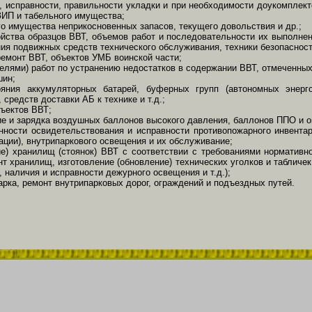
, исправности, правильности укладки и при необходимости доукомплект
ИП и табельного имущества;
о имущества неприкосновенных запасов, текущего довольствия и др.;
ойства образцов ВВТ, объемов работ и последовательности их выполнен
ия подвижных средств технического обслуживания, техники безопасности
ремонт ВВТ, объектов УМБ воинской части;
елями) работ по устранению недостатков в содержании ВВТ, отмеченных
шин;
ояния аккумуляторных батарей, буферных групп (автономных энерго
средств доставки АБ к технике и т.д.;
бъектов ВВТ;
ие и зарядка воздушных баллонов высокого давления, баллонов ППО и о
нности освидетельствования и исправности противопожарного инвента
ации), внутрипаркового освещения и их обслуживание;
е) хранилищ (стоянок) ВВТ с соответствии с требованиями нормативн
т хранилищ, изготовление (обновление) технических уголков и табличек
 наличия и исправности дежурного освещения и т.д.);
арка, ремонт внутрипарковых дорог, ограждений и подъездных путей.