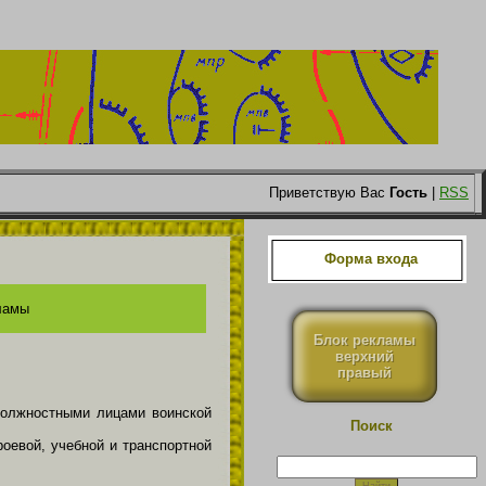
Приветствую Вас
Гость
|
RSS
Форма входа
ламы
Блок рекламы
верхний
правый
 должностными лицами воинской
Поиск
роевой, учебной и транспортной