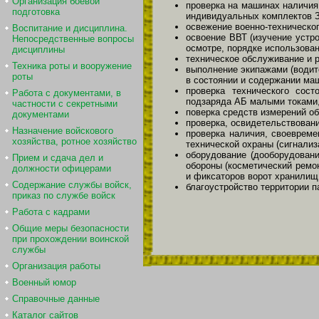
Организация боевой
проверка на машинах наличия
подготовка
индивидуальных комплектов З
освежение военно-техническог
Воспитание и дисциплина.
освоение ВВТ (изучение устр
Непосредственные вопросы
осмотре, порядке использован
дисциплины
техническое обслуживание и 
Техника роты и вооружение
выполнение экипажами (водит
роты
в состоянии и содержании ма
проверка технического сост
Работа с документами, в
подзаряда АБ малыми токами, 
частности с секретными
поверка средств измерений о
документами
проверка, освидетельствован
Назначение войскового
проверка наличия, своевреме
хозяйства, ротное хозяйство
технической охраны (сигнализ
оборудование (дооборудовани
Прием и сдача дел и
обороны (косметический ремон
должности офицерами
и фиксаторов ворот хранилищ,
Содержание службы войск,
благоустройство территории п
приказ по службе войск
Работа с кадрами
Общие меры безопасности
при прохождении воинской
службы
Организация работы
Военный юмор
Справочные данные
Каталог сайтов