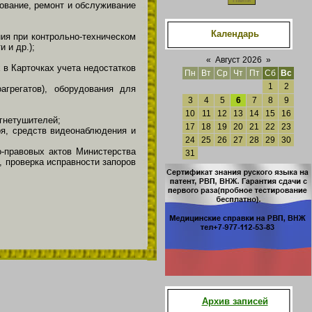
ование, ремонт и обслуживание
Календарь
ия при контрольно-техническом
 и др.);
«
Август 2026
»
 в Карточках учета недостатков
Пн
Вт
Ср
Чт
Пт
Сб
Вс
1
2
агрегатов), оборудования для
3
4
5
6
7
8
9
10
11
12
13
14
15
16
гнетушителей;
17
18
19
20
21
22
23
ря, средств видеонаблюдения и
24
25
26
27
28
29
30
о-правовых актов Министерства
31
, проверка исправности запоров
Архив записей