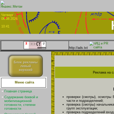
Четве
06.08.2026
10:41
http://ads.txt
>
Блок рекламы
левый
верхний
Реклама на с
Меню сайта
Главная страница
проверки (смотры), осмотры 
Содержание боевой и
части и подразделений;
мобилизационной
проверка (смотры) начальник
готовности, степени
групп эксплуатации;
готовности
проверка подразделений вход