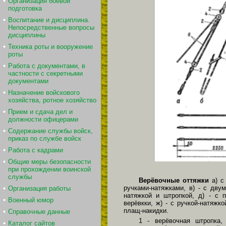
Организация боевой
подготовка
Воспитание и дисциплина.
Непосредственные вопросы
дисциплины
Техника роты и вооружение
роты
Работа с документами, в
частности с секретными
документами
Назначение войскового
хозяйства, ротное хозяйство
Прием и сдача дел и
должности офицерами
Содержание службы войск,
приказ по службе войск
Работа с кадрами
Общие меры безопасности
при прохождении воинской
службы
Верёвочные оттяжки
а) с 
ручками-натяжками, в) - с двум
Организация работы
натяжкой и штропкой, д) - с п
Военный юмор
верёвкки, ж) - с ручкой-натяжко
плащ-накидки.
Справочные данные
1 - верёвочная штропка,
Каталог сайтов