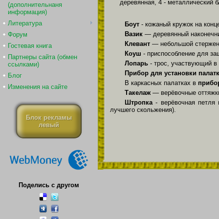
деревянная, 4 - металлический бл
(дополнительнаня
информация)
Литература
Боут
- кожаный кружок на конц
Вазик
— деревянный наконечни
Форум
Клевант
— небольшой стержень
Гостевая книга
Коуш
- приспособление для за
Партнеры сайта (обмен
Лопарь
- трос, участвующий в
ссылками)
Прибор для установки палат
Блог
В каркасных палатках в
приб
Изменения на сайте
Такелаж
— верёвочные оттяжк
Штропка
- верёвочная петля
лучшего скольжения).
Блок рекламы
левый
Поделись с другом