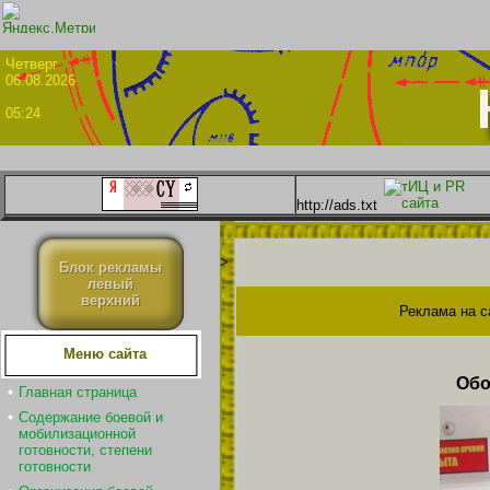
Четве
06.08.2026
05:24
http://ads.txt
>
Блок рекламы
левый
верхний
Реклама на с
Меню сайта
Обо
Главная страница
Содержание боевой и
мобилизационной
готовности, степени
готовности