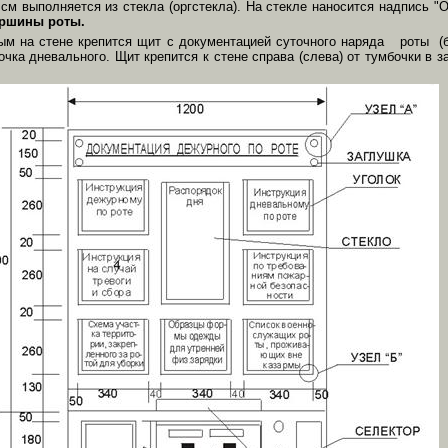
см выполняется из стекла (оргстекла). На стекле наносится надпись "О
аршины роты.
м на стене крепится щит с документацией суточного наряда роты (
ка дневального. Щит крепится к стене справа (слева) от тумбочки в 