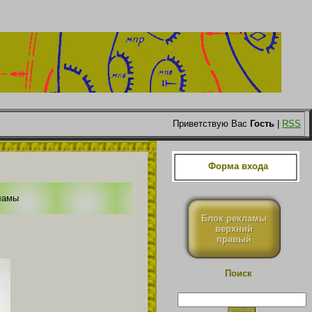
Приветствую Вас
Гость
|
RSS
Форма входа
ламы
Блок рекламы
верхний
правый
Поиск