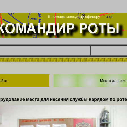
рг
В помощь молодому офицеру
айте
Место для рек
рудование места для несения службы нарядом по роте