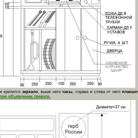
не крепится
зеркало
, выше него
часы
, справа и слева от него
планше
 при объявлении тревоги.