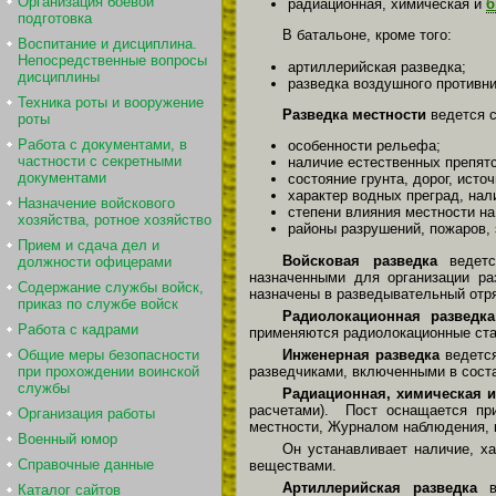
Организация боевой
радиационная, химическая и
б
подготовка
В батальоне, кроме того:
Воспитание и дисциплина.
Непосредственные вопросы
артиллерийская разведка;
дисциплины
разведка воздушного противни
Техника роты и вооружение
Разведка местности
ведется с
роты
Работа с документами, в
особенности рельефа;
частности с секретными
наличие естественных препятс
документами
состояние грунта, дорог, исто
характер водных преград, нал
Назначение войскового
степени влияния местности на
хозяйства, ротное хозяйство
районы разрушений, пожаров, 
Прием и сдача дел и
Войсковая разведка
ведется
должности офицерами
назначенными для организации ра
Содержание службы войск,
назначены в разведывательный отр
приказ по службе войск
Радиолокационная разведка
Работа с кадрами
применяются радиолокационные стан
Инженерная разведка
ведется
Общие меры безопасности
разведчиками, включенными в сост
при прохождении воинской
службы
Радиационная, химическая и
расчетами). Пост оснащается при
Организация работы
местности, Журналом наблюдения, к
Военный юмор
Он устанавливает наличие, х
Справочные данные
веществами.
Артиллерийская разведка
ве
Каталог сайтов