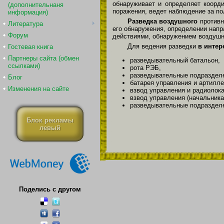
обнаруживает и определяет коорди
(дополнительнаня
поражения, ведет наблюдение за по
информация)
Разведка воздушного
противн
Литература
его обнаружения, определении напр
Форум
действиями, обнаружением воздушн
Для ведения разведки
в интер
Гостевая книга
Партнеры сайта (обмен
разведывательный батальон,
ссылками)
рота РЭБ,
разведывательные подразделе
Блог
батарея управления и артилле
Изменения на сайте
взвод управления и радиолока
взвод управления (начальника
разведывательные подразделе
Блок рекламы
левый
Поделись с другом