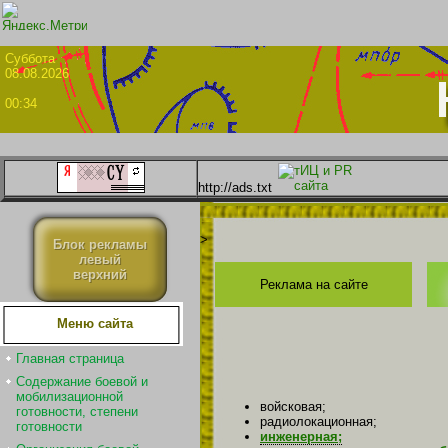
Суббо
08.08.2026
00:34
http://ads.txt
>
Блок рекламы
левый
верхний
Реклама на сайте
Меню сайта
Главная страница
Содержание боевой и
мобилизационной
войсковая;
готовности, степени
радиолокационная;
готовности
инженерная;